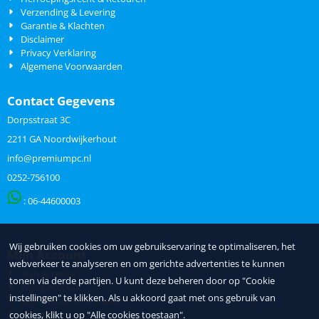
Verzending & Levering
Garantie & Klachten
Disclaimer
Privacy Verklaring
Algemene Voorwaarden
Contact Gegevens
Dorpsstraat 3C
2211 GA Noordwijkerhout
info@premiumpc.nl
0252-756100
: 06-
44600003
Wij gebruiken cookies om uw gebruikservaring te optimaliseren, het
Mijn Account
webverkeer te analyseren en om gerichte advertenties te kunnen
Mijn Account
tonen via derde partijen. U kunt deze beheren door op "Cookie
Wijzig Account
instellingen" te klikken. Als u akkoord gaat met ons gebruik van
Mijn Accountinformatie
Inloggen
cookies, klikt u op "Alle cookies toestaan".