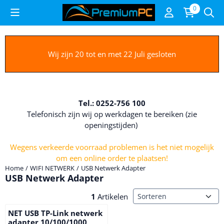
Cookievoorkeuren zijn beschikbaar. Kies instellingen of sta alle c
0
Wij zijn 20 tot en met 22 Juli gesloten
Tel.: 0252-756 100
Telefonisch zijn wij op werkdagen te bereiken (zie
openingstijden)
Wegens verkeerde voorraad problemen is het niet mogelijk
om een online order te plaatsen!
Home
/
WIFI NETWERK
/
USB Netwerk Adapter
USB Netwerk Adapter
Sorteermethode
1
Artikelen
NET USB TP-Link netwerk
adapter 10/100/1000