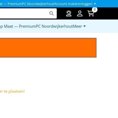
at — PremiumPC Noordwijkerhout
Account maken
Inloggen
0
op Maat — PremiumPC Noordwijkerhout
Meer
)
r te plaatsen!