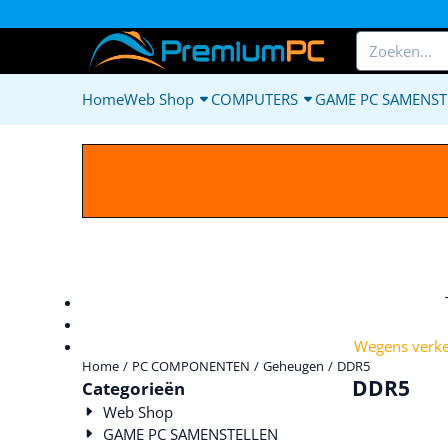
Cookievoorkeuren zijn beschikbaar. Kies instellingen of sta alle c
Zoeken
Home
Web Shop
COMPUTERS
GAME PC SAMENST
Wegens verkee
Home
/
PC COMPONENTEN
/
Geheugen
/
DDR5
DDR5
Categorieën
Web Shop
GAME PC SAMENSTELLEN