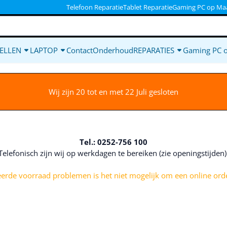
ookies toe.
Telefoon Reparatie
Tablet Reparatie
Gaming PC op Ma
ELLEN
LAPTOP
Contact
Onderhoud
REPARATIES
Gaming PC 
Wij zijn 20 tot en met 22 Juli gesloten
Tel.: 0252-756 100
Telefonisch zijn wij op werkdagen te bereiken (zie openingstijden
rde voorraad problemen is het niet mogelijk om een online orde