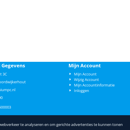
t Gegevens
Mijn Account
t 3C
Mijn Account
Wijzig Account
oordwijkerhout
Mijn Accountinformatie
iumpc.nl
Inloggen
00
600003
 webverkeer te analyseren en om gerichte advertenties te kunnen tonen