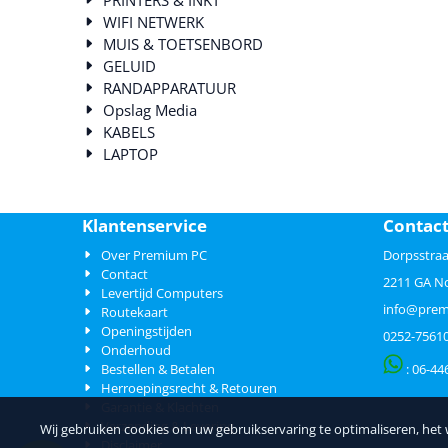
WIFI NETWERK
MUIS & TOETSENBORD
GELUID
RANDAPPARATUUR
Opslag Media
KABELS
LAPTOP
Klantenservice
Contac
Over Premium PC
Dorpsstraa
Contact
2211 GA N
Levertijd Computers
info@prem
Routekaart
Openingstijden
0252-7561
Onderhoud
Bestellen & Betalen
: 06-
44
Herroepingsrecht & Retouren
Garantie & Klachten
Verzending & Levering
Wij gebruiken cookies om uw gebruikservaring te optimaliseren, het
Disclaimer