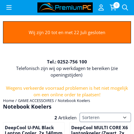
Cookievoorkeuren zijn beschikbaar. Kies instellingen of sta alle c
0
Wij zijn 20 tot en met 22 Juli gesloten
Tel.: 0252-756 100
Telefonisch zijn wij op werkdagen te bereiken (zie
openingstijden)
Wegens verkeerde voorraad problemen is het niet mogelijk
om een online order te plaatsen!
Home
/
GAME ACCESSOIRES
/
Notebook Koelers
Notebook Koelers
Sorteermethode
2
Artikelen
DeepCool U-PAL Black
DeepCool MULTI CORE X6
Laptop Cooler, 2x 140mm
laptopkoeler (Zwart, 2x