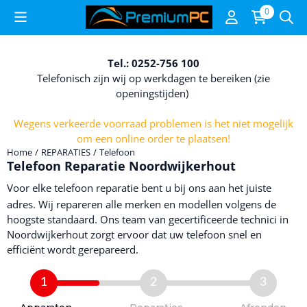
Cookievoorkeuren zijn beschikbaar. Kies instellingen of sta alle c
0
Tel.: 0252-756 100
Telefonisch zijn wij op werkdagen te bereiken (zie
openingstijden)
Wegens verkeerde voorraad problemen is het niet mogelijk
om een online order te plaatsen!
Home
/
REPARATIES
/
Telefoon
Telefoon Reparatie Noordwijkerhout
Voor elke
telefoon reparatie
bent u bij ons aan het juiste
adres. Wij repareren alle merken en modellen volgens de
hoogste standaard. Ons team van gecertificeerde technici in
Noordwijkerhout zorgt ervoor dat uw telefoon snel en
efficiënt wordt gerepareerd.