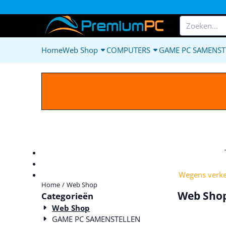
Cookievoorkeuren zijn beschikbaar. Kies instellingen of sta alle c
Zoeken
Home
Web Shop
COMPUTERS
GAME PC SAMENST
Wegens verkee
Home
/
Web Shop
Web Sho
Categorieën
Web Shop
GAME PC SAMENSTELLEN