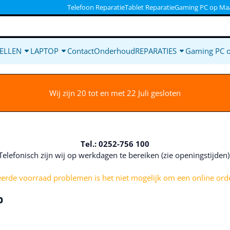
ookies toe.
Telefoon Reparatie
Tablet Reparatie
Gaming PC op Ma
ELLEN
LAPTOP
Contact
Onderhoud
REPARATIES
Gaming PC 
Wij zijn 20 tot en met 22 Juli gesloten
Tel.: 0252-756 100
Telefonisch zijn wij op werkdagen te bereiken (zie openingstijden
rde voorraad problemen is het niet mogelijk om een online orde
p