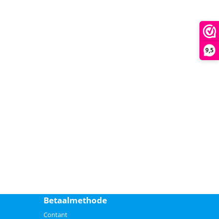
9,5
Betaalmethode
Contant