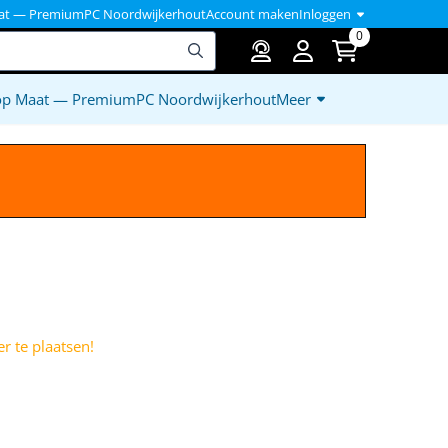
at — PremiumPC Noordwijkerhout
Account maken
Inloggen
0
op Maat — PremiumPC Noordwijkerhout
Meer
)
r te plaatsen!