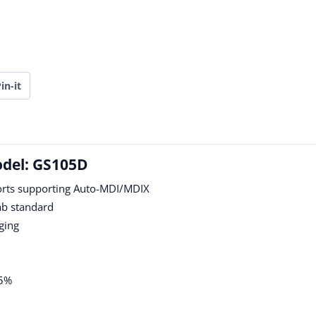
in-it
odel: GS105D
rts supporting Auto-MDI/MDIX
ab standard
ging
85%