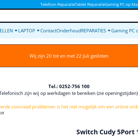
ookies toe.
Telefoon Reparatie
Tablet Reparatie
Gaming PC op Ma
ELLEN
LAPTOP
Contact
Onderhoud
REPARATIES
Gaming PC 
Wij zijn 20 tot en met 22 Juli gesloten
Tel.: 0252-756 100
Telefonisch zijn wij op werkdagen te bereiken (zie openingstijden
rde voorraad problemen is het niet mogelijk om een online orde
bit
Switch Cudy 5Port 