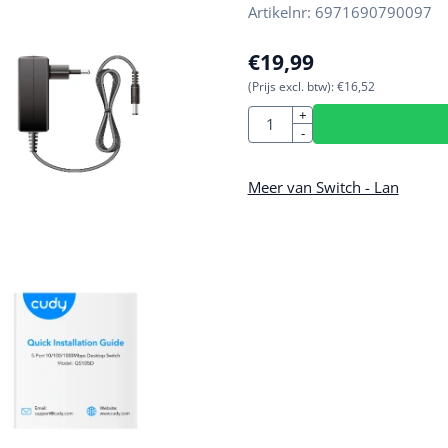
Artikelnr:
6971690790097
€
19,99
(Prijs excl. btw):
€
16,52
Aantal
+
-
Meer van Switch - Lan