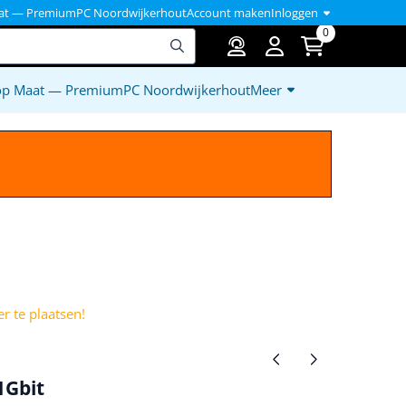
at — PremiumPC Noordwijkerhout
Account maken
Inloggen
0
op Maat — PremiumPC Noordwijkerhout
Meer
)
r te plaatsen!
1Gbit