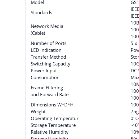
Model
GS
IEE
Standards
IEE
10B
Network Media
100
(Cable)
100
Number of Ports
5 x
LED Indication
Pow
Transfer Method
Sto
Switching Capacity
10G
Power Input
DC 
Consumption
Ma
10M
Frame Filtering
100
and Forward Rate
100
Dimensions W*D*H
10
Weight
75g
Operating Temperatur
0°C
Storage Temperature
-40
Relative Humidity
10%
Storage Humidity
5%~