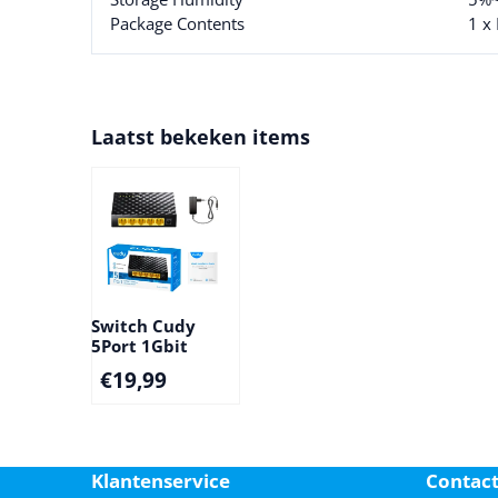
Package Contents
1 x
Laatst bekeken items
Switch Cudy
5Port 1Gbit
€
19,99
Klantenservice
Contac