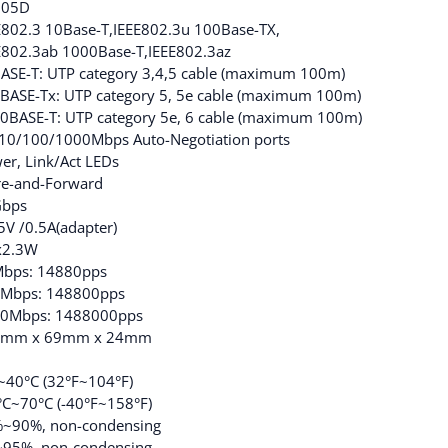
105D
E802.3 10Base-T,IEEE802.3u 100Base-TX,
E802.3ab 1000Base-T,IEEE802.3az
ASE-T: UTP category 3,4,5 cable (maximum 100m)
BASE-Tx: UTP category 5, 5e cable (maximum 100m)
0BASE-T: UTP category 5e, 6 cable (maximum 100m)
 10/100/1000Mbps Auto-Negotiation ports
er, Link/Act LEDs
re-and-Forward
bps
5V /0.5A(adapter)
x2.3W
bps: 14880pps
Mbps: 148800pps
0Mbps: 1488000pps
0mm x 69mm x 24mm
~40°C (32°F~104°F)
°C~70°C (-40°F~158°F)
~90%, non-condensing
95%, non-condensing