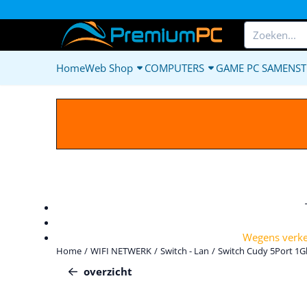
Cookievoorkeuren zijn beschikbaar. Kies instellingen of sta alle c
Zoeken
Home
Web Shop
COMPUTERS
GAME PC SAMENST
Wegens verkee
Home
/
WIFI NETWERK
/
Switch - Lan
/
Switch Cudy 5Port 1G
overzicht