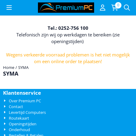
Cookievoorkeuren zijn beschikbaar. Kies instellingen of sta alle c
0
Tel.: 0252-756 100
Telefonisch zijn wij op werkdagen te bereiken (zie
openingstijden)
Wegens verkeerde voorraad problemen is het niet mogelijk
om een online order te plaatsen!
Home
/
SYMA
SYMA
Klantenservice
Over Premium PC
Contact
Levertijd Computers
Routekaart
Openingstijden
Onderhoud
Bestellen & Betalen