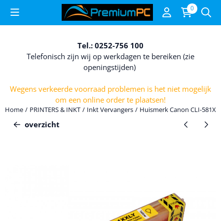
Cookievoorkeuren zijn beschikbaar. Kies instellingen of sta alle c
0
Tel.: 0252-756 100
Telefonisch zijn wij op werkdagen te bereiken (zie
openingstijden)
Wegens verkeerde voorraad problemen is het niet mogelijk
om een online order te plaatsen!
Home
/
PRINTERS & INKT
/
Inkt Vervangers
/
Huismerk Canon CLI-581XXL
overzicht