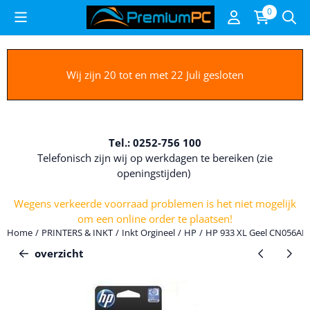
Cookievoorkeuren zijn beschikbaar. Kies instellingen of sta alle c
0
Wij zijn 20 tot en met 22 Juli gesloten
Tel.: 0252-756 100
Telefonisch zijn wij op werkdagen te bereiken (zie
openingstijden)
Wegens verkeerde voorraad problemen is het niet mogelijk
om een online order te plaatsen!
Home
/
PRINTERS & INKT
/
Inkt Orgineel
/
HP
/
HP 933 XL Geel CN056AE
overzicht