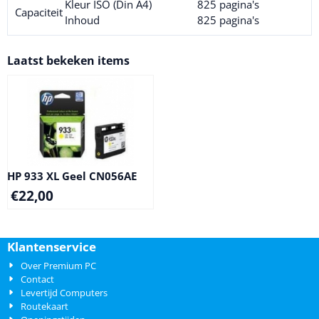
Kleur ISO (Din A4)
825 pagina's
Capaciteit
Inhoud
825 pagina's
Laatst bekeken items
HP 933 XL Geel CN056AE
€
22,00
Klantenservice
Over Premium PC
Contact
Levertijd Computers
Routekaart