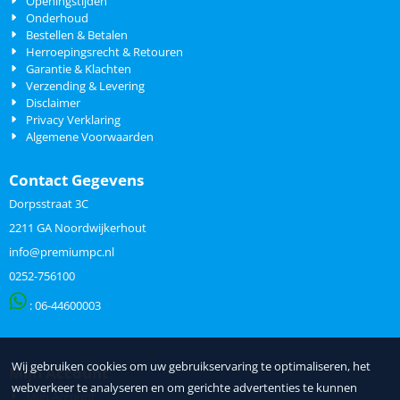
Openingstijden
Onderhoud
Bestellen & Betalen
Herroepingsrecht & Retouren
Garantie & Klachten
Verzending & Levering
Disclaimer
Privacy Verklaring
Algemene Voorwaarden
Contact Gegevens
Dorpsstraat 3C
2211 GA Noordwijkerhout
info@premiumpc.nl
0252-756100
: 06-
44600003
Wij gebruiken cookies om uw gebruikservaring te optimaliseren, het
Mijn Account
webverkeer te analyseren en om gerichte advertenties te kunnen
Mijn Account