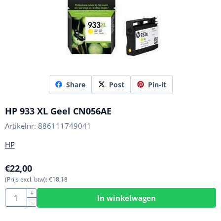
Share
Post
Pin-it
HP 933 XL Geel CN056AE
Artikelnr:
886111749041
HP
€
22,00
(Prijs excl. btw):
€
18,18
Aantal
+
In winkelwagen
-