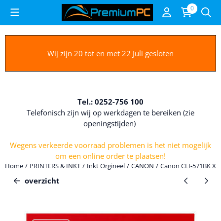
Cookievoorkeuren zijn beschikbaar. Kies instellingen of sta alle c
0
Wij zijn 20 tot en met 22 Juli gesloten
Tel.: 0252-756 100
Telefonisch zijn wij op werkdagen te bereiken (zie
openingstijden)
Wegens verkeerde voorraad problemen is het niet mogelijk
om een online order te plaatsen!
Home
/
PRINTERS & INKT
/
Inkt Orgineel
/
CANON
/
Canon CLI-571BK XL 
overzicht