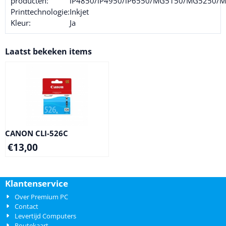
producten:
iP4850/iP4950/iP6550/MG5150/MG5250
Printtechnologie:
Inkjet
Kleur:
Ja
Laatst bekeken items
CANON CLI-526C
€
13,00
Klantenservice
Over Premium PC
Contact
Levertijd Computers
Routekaart