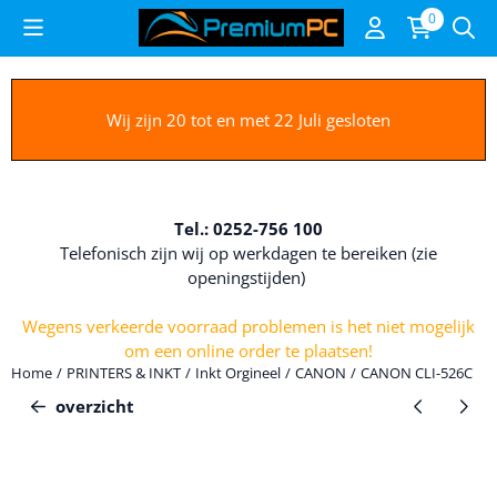
Cookievoorkeuren zijn beschikbaar. Kies instellingen of sta alle c
0
Wij zijn 20 tot en met 22 Juli gesloten
Tel.: 0252-756 100
Telefonisch zijn wij op werkdagen te bereiken (zie
openingstijden)
Wegens verkeerde voorraad problemen is het niet mogelijk
om een online order te plaatsen!
Home
/
PRINTERS & INKT
/
Inkt Orgineel
/
CANON
/
CANON CLI-526C
overzicht