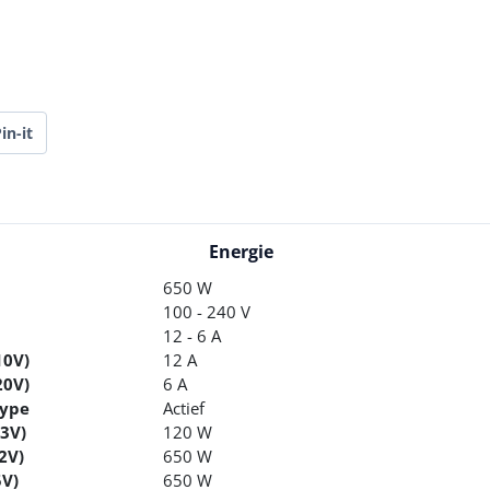
in-it
Energie
650 W
100 - 240 V
12 - 6 A
10V)
12 A
20V)
6 A
type
Actief
3V)
120 W
2V)
650 W
V)
650 W