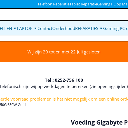
ookies toe.
Telefoon Reparatie
Tablet Reparatie
Gaming PC op Ma
ELLEN
LAPTOP
Contact
Onderhoud
REPARATIES
Gaming PC 
Wij zijn 20 tot en met 22 Juli gesloten
Tel.: 0252-756 100
Telefonisch zijn wij op werkdagen te bereiken (zie openingstijden
rde voorraad problemen is het niet mogelijk om een online orde
650G 650W Gold
Voeding Gigabyte 