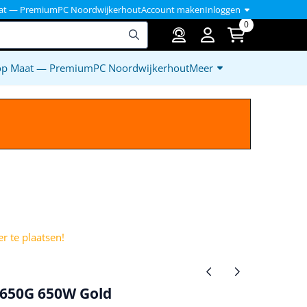
at — PremiumPC Noordwijkerhout
Account maken
Inloggen
0
op Maat — PremiumPC Noordwijkerhout
Meer
)
r te plaatsen!
P650G 650W Gold