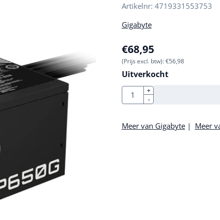
Artikelnr:
4719331553753
Gigabyte
€
68,95
(Prijs excl. btw):
€
56,98
Uitverkocht
Aantal
+
-
Meer van Gigabyte
|
Meer v