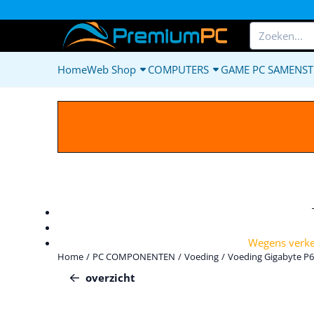
Cookievoorkeuren zijn beschikbaar. Kies instellingen of sta alle c
Zoeken
Home
Web Shop
COMPUTERS
GAME PC SAMENST
Wegens verkee
Home
/
PC COMPONENTEN
/
Voeding
/
Voeding Gigabyte P
overzicht