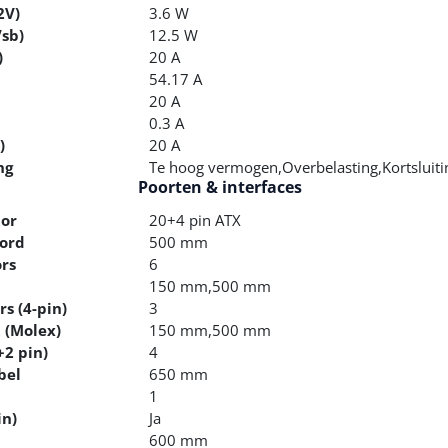
2V)
3.6 W
sb)
12.5 W
)
20 A
54.17 A
20 A
0.3 A
)
20 A
ng
Te hoog vermogen,Overbelasting,Kortsluit
Poorten & interfaces
or
20+4 pin ATX
ord
500 mm
rs
6
150 mm,500 mm
s (4-pin)
3
 (Molex)
150 mm,500 mm
+2 pin)
4
bel
650 mm
1
in)
Ja
600 mm