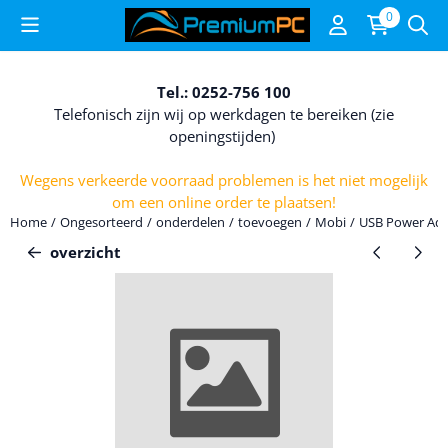
Cookievoorkeuren zijn beschikbaar. Kies instellingen of sta alle c
0
Tel.: 0252-756 100
Telefonisch zijn wij op werkdagen te bereiken (zie
openingstijden)
Wegens verkeerde voorraad problemen is het niet mogelijk
om een online order te plaatsen!
Home
/
Ongesorteerd
/
onderdelen
/
toevoegen
/
Mobi
/
USB Power Ada
overzicht