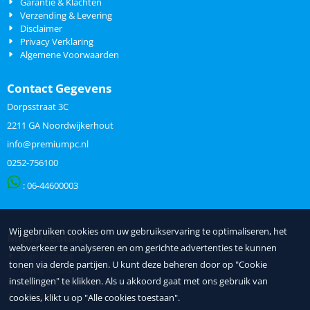
Garantie & Klachten
Verzending & Levering
Disclaimer
Privacy Verklaring
Algemene Voorwaarden
Contact Gegevens
Dorpsstraat 3C
2211 GA Noordwijkerhout
info@premiumpc.nl
0252-756100
: 06-
44600003
Wij gebruiken cookies om uw gebruikservaring te optimaliseren, het
Mijn Account
webverkeer te analyseren en om gerichte advertenties te kunnen
Mijn Account
tonen via derde partijen. U kunt deze beheren door op "Cookie
Wijzig Account
instellingen" te klikken. Als u akkoord gaat met ons gebruik van
Mijn Accountinformatie
Inloggen
cookies, klikt u op "Alle cookies toestaan".