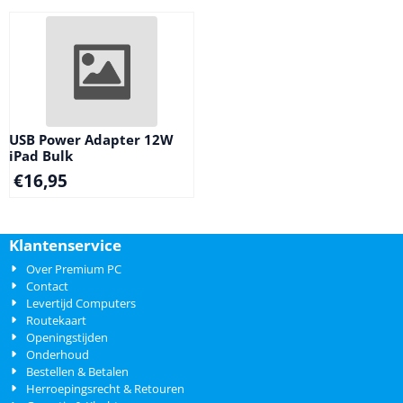
USB Power Adapter 12W
iPad Bulk
€
16,95
Klantenservice
Over Premium PC
Contact
Levertijd Computers
Routekaart
Openingstijden
Onderhoud
Bestellen & Betalen
Herroepingsrecht & Retouren