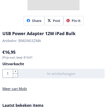
Share
Post
Pin-it
USB Power Adapter 12W iPad Bulk
Artikelnr:
BMGN03ZMA
€
16,95
(Prijs excl. btw):
€
14,01
Uitverkocht
Aantal
+
In winkelwagen
-
Meer van Mobi
Laatst bekeken items