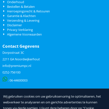
Onderhoud
Bestellen & Betalen
Herroepingsrecht & Retouren
Garantie & Klachten
Verzending & Levering
Disclaimer
Privacy Verklaring
Algemene Voorwaarden
Contact Gegevens
Dorpsstraat 3C
2211 GA Noordwijkerhout
info@premiumpc.nl
0252-756100
: 06-
44600003
Wij gebruiken cookies om uw gebruikservaring te optimaliseren, het
Mijn Account
webverkeer te analyseren en om gerichte advertenties te kunnen
Mijn Account
tonen via derde partijen. U kunt deze beheren door op "Cookie