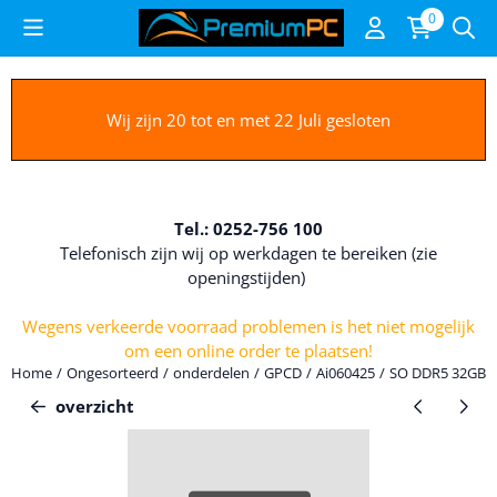
Cookievoorkeuren zijn beschikbaar. Kies instellingen of sta alle c
0
Wij zijn 20 tot en met 22 Juli gesloten
Tel.: 0252-756 100
Telefonisch zijn wij op werkdagen te bereiken (zie
openingstijden)
Wegens verkeerde voorraad problemen is het niet mogelijk
om een online order te plaatsen!
Home
/
Ongesorteerd
/
onderdelen
/
GPCD
/
Ai060425
/
SO DDR5 32GB PC
overzicht