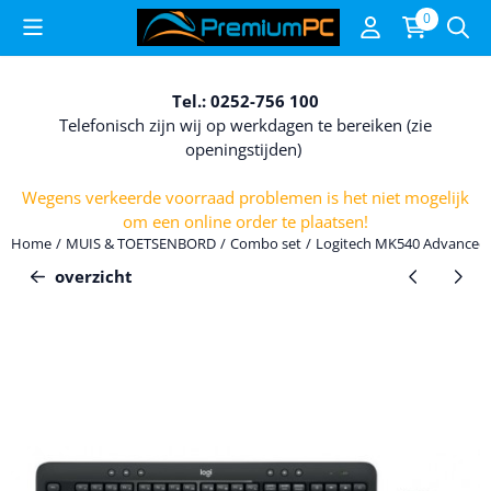
Cookievoorkeuren zijn beschikbaar. Kies instellingen of sta alle c
0
Tel.: 0252-756 100
Telefonisch zijn wij op werkdagen te bereiken (zie
openingstijden)
Wegens verkeerde voorraad problemen is het niet mogelijk
om een online order te plaatsen!
Home
/
MUIS & TOETSENBORD
/
Combo set
/
Logitech MK540 Advanced W
overzicht