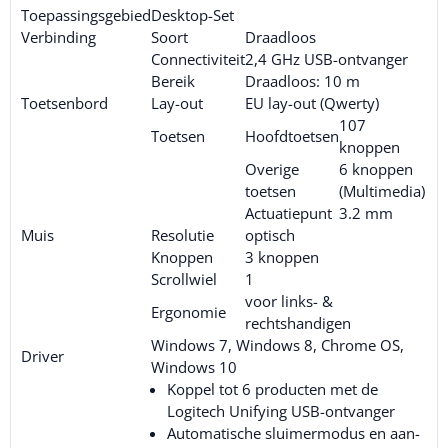
Toepassingsgebied
Desktop-Set
Verbinding
Soort
Draadloos
Connectiviteit
2,4 GHz USB-ontvanger
Bereik
Draadloos: 10 m
Toetsenbord
Lay-out
EU lay-out (Qwerty)
107
Toetsen
Hoofdtoetsen
knoppen
Overige
6 knoppen
toetsen
(Multimedia)
Actuatiepunt
3.2 mm
Muis
Resolutie
optisch
Knoppen
3 knoppen
Scrollwiel
1
voor links- &
Ergonomie
rechtshandigen
Windows 7, Windows 8, Chrome OS,
Driver
Windows 10
Koppel tot 6 producten met de
Logitech Unifying USB-ontvanger
Automatische sluimermodus en aan-