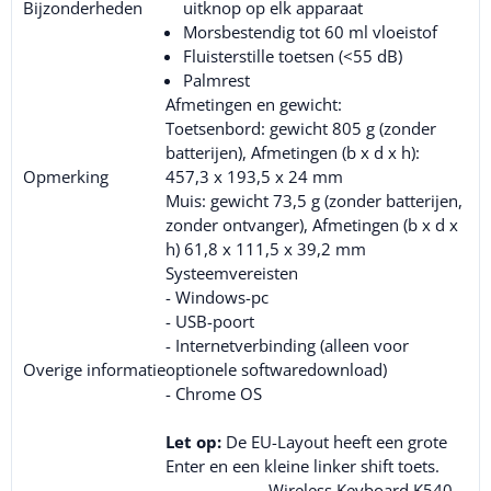
Bijzonderheden
uitknop op elk apparaat
Morsbestendig tot 60 ml vloeistof
Fluisterstille toetsen (<55 dB)
Palmrest
Afmetingen en gewicht:
Toetsenbord: gewicht 805 g (zonder
batterijen), Afmetingen (b x d x h):
Opmerking
457,3 x 193,5 x 24 mm
Muis: gewicht 73,5 g (zonder batterijen,
zonder ontvanger), Afmetingen (b x d x
h) 61,8 x 111,5 x 39,2 mm
Systeemvereisten
- Windows-pc
- USB-poort
- Internetverbinding (alleen voor
Overige informatie
optionele softwaredownload)
- Chrome OS
Let op:
De EU-Layout heeft een grote
Enter en een kleine linker shift toets.
Wireless Keyboard K540,