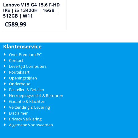
Lenovo V15 G4 15.6 F-HD
IPS | i5 13420H | 16GB |
512GB | W11
€
589,99
Klantenservice
Over Premium PC
Contact
Levertijd Computers
Routekaart
Openingstijden
Onderhoud
Bestellen & Betalen
Herroepingsrecht & Retouren
Garantie & Klachten
Verzending & Levering
Disclaimer
Privacy Verklaring
Algemene Voorwaarden