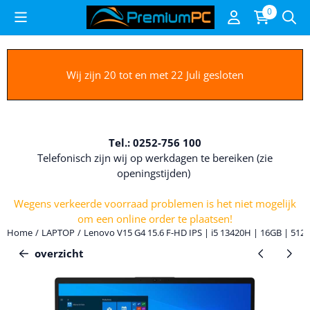
Cookievoorkeuren zijn beschikbaar. Kies instellingen of sta alle c
0
Wij zijn 20 tot en met 22 Juli gesloten
Tel.: 0252-756 100
Telefonisch zijn wij op werkdagen te bereiken (zie
openingstijden)
Wegens verkeerde voorraad problemen is het niet mogelijk
om een online order te plaatsen!
Home
/
LAPTOP
/
Lenovo V15 G4 15.6 F-HD IPS | i5 13420H | 16GB | 512
overzicht