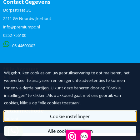
Contact Gegevens
Dorpsstraat 3C
2211 GA Noordwijkerhout
info@premiumpc.nl
0252-756100
: 06-
44600003
Mijn Account
Wij gebruiken cookies om uw gebruikservaring te optimaliseren, het
Mijn Account
webverkeer te analyseren en om gerichte advertenties te kunnen
Wijzig Account
tonen via derde partijen. U kunt deze beheren door op "Cookie
Mijn Accountinformatie
instellingen" te klikken. Als u akkoord gaat met ons gebruik van
Inloggen
cookies, klikt u op "Alle cookies toestaan".
Betaalmethode
Cookie instellingen
Contant
Pin
Alle cookies toestaan
9,5