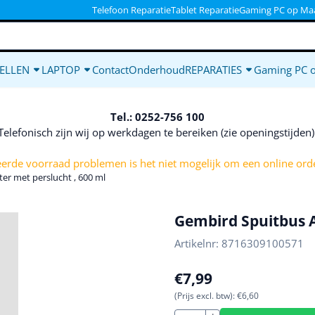
ookies toe.
Telefoon Reparatie
Tablet Reparatie
Gaming PC op Ma
ELLEN
LAPTOP
Contact
Onderhoud
REPARATIES
Gaming PC 
Tel.: 0252-756 100
Telefonisch zijn wij op werkdagen te bereiken (zie openingstijden
rde voorraad problemen is het niet mogelijk om een online orde
er met perslucht , 600 ml
Gembird Spuitbus A
Artikelnr:
8716309100571
€
7,99
(Prijs excl. btw):
€
6,60