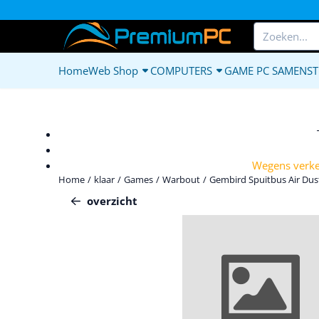
Cookievoorkeuren zijn beschikbaar. Kies instellingen of sta alle c
Zoeken
Home
Web Shop
COMPUTERS
GAME PC SAMENST
Wegens verkee
Home
/
klaar
/
Games
/
Warbout
/
Gembird Spuitbus Air Dust
overzicht