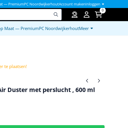
at — PremiumPC Noordwijkerhout
Account maken
Inloggen
0
op Maat — PremiumPC Noordwijkerhout
Meer
)
r te plaatsen!
ir Duster met perslucht , 600 ml