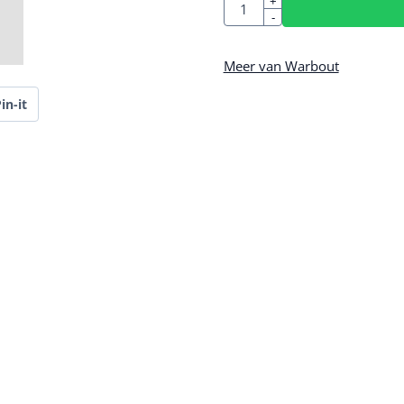
Aantal
+
-
Meer van Warbout
in-it