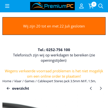
Cookievoorkeuren zijn beschikbaar. Kies instellingen of sta alle c
0
Wij zijn 20 tot en met 22 Juli gesloten
Tel.: 0252-756 100
Telefonisch zijn wij op werkdagen te bereiken (zie
openingstijden)
Wegens verkeerde voorraad problemen is het niet mogelijk
om een online order te plaatsen!
Home
/
klaar
/
Games
/
Cablexpert Stereo Jack 3.5mm M/F, 1.5m,
overzicht