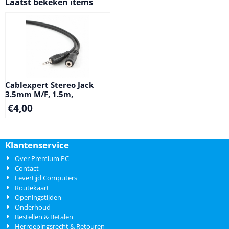
Laatst bekeken items
Cablexpert Stereo Jack
3.5mm M/F, 1.5m,
€
4,00
Klantenservice
Over Premium PC
Contact
Levertijd Computers
Routekaart
Openingstijden
Onderhoud
Bestellen & Betalen
Herroepingsrecht & Retouren