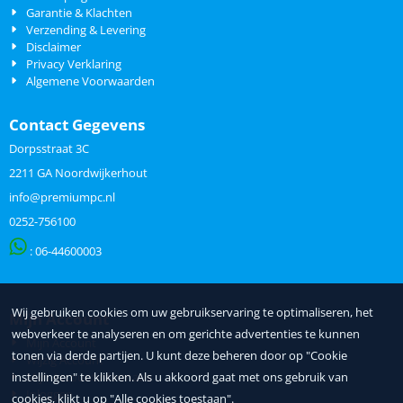
Garantie & Klachten
Verzending & Levering
Disclaimer
Privacy Verklaring
Algemene Voorwaarden
Contact Gegevens
Dorpsstraat 3C
2211 GA Noordwijkerhout
info@premiumpc.nl
0252-756100
: 06-
44600003
Wij gebruiken cookies om uw gebruikservaring te optimaliseren, het
Mijn Account
webverkeer te analyseren en om gerichte advertenties te kunnen
Mijn Account
tonen via derde partijen. U kunt deze beheren door op "Cookie
Wijzig Account
instellingen" te klikken. Als u akkoord gaat met ons gebruik van
Mijn Accountinformatie
Inloggen
cookies, klikt u op "Alle cookies toestaan".