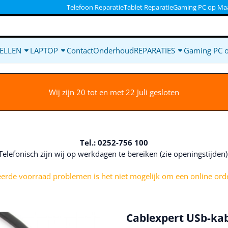
ookies toe.
Telefoon Reparatie
Tablet Reparatie
Gaming PC op Ma
ELLEN
LAPTOP
Contact
Onderhoud
REPARATIES
Gaming PC 
Wij zijn 20 tot en met 22 Juli gesloten
Tel.: 0252-756 100
Telefonisch zijn wij op werkdagen te bereiken (zie openingstijden
rde voorraad problemen is het niet mogelijk om een online orde
Cablexpert USb-ka