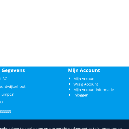
t Gegevens
Mijn Account
t 3C
Mijn Account
Wijzig Account
oordwijkerhout
Mijn Accountinformatie
iumpc.nl
Inloggen
00
600003
 webverkeer te analyseren en om gerichte advertenties te kunnen tonen