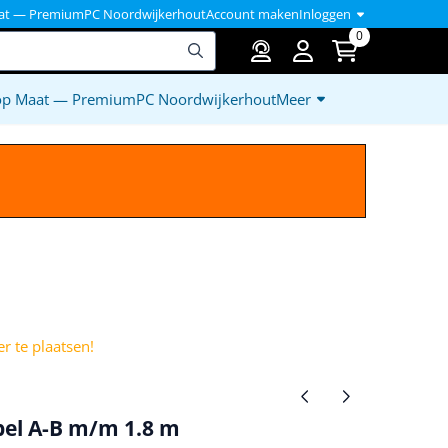
at — PremiumPC Noordwijkerhout
Account maken
Inloggen
0
op Maat — PremiumPC Noordwijkerhout
Meer
)
r te plaatsen!
bel A-B m/m 1.8 m