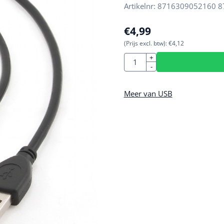
Artikelnr:
8716309052160 8
€
4,99
(Prijs excl. btw):
€
4,12
Aantal
+
-
Meer van USB