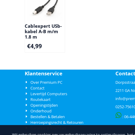
Cablexpert USb-
kabel A-B m/m
1.8 m
€
4,99
Klantenservice
Contac
Over Premium PC
Dorpsstraa
Contact
2211 GA N
Levertijd Computers
info@prem
Routekaart
Openingstijden
0252-7561
Onderhoud
Bestellen & Betalen
: 06-
44
Herroepingsrecht & Retouren
Garantie & Klachten
Verzending & Levering
Wij gebruiken cookies om uw gebruikservaring te optimaliseren, het