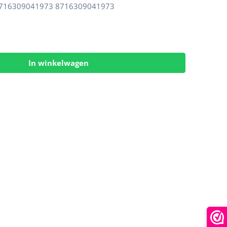
716309041973 8716309041973
In winkelwagen