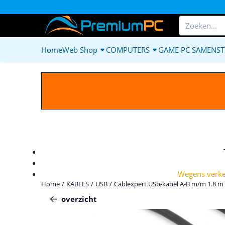
Cookievoorkeuren zijn beschikbaar. Kies instellingen of sta alle c
Zoeken
Home
Web Shop
COMPUTERS
GAME PC SAMENST
Wegens verkee
Home
/
KABELS
/
USB
/
Cablexpert USb-kabel A-B m/m 1.8 m
overzicht