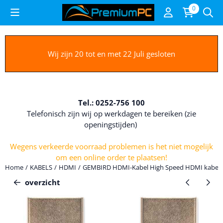
Cookievoorkeuren zijn beschikbaar. Kies instellingen of sta alle c
0
Wij zijn 20 tot en met 22 Juli gesloten
Tel.: 0252-756 100
Telefonisch zijn wij op werkdagen te bereiken (zie
openingstijden)
Wegens verkeerde voorraad problemen is het niet mogelijk
om een online order te plaatsen!
Home
/
KABELS
/
HDMI
/
GEMBIRD HDMI-Kabel High Speed HDMI kabel m
overzicht