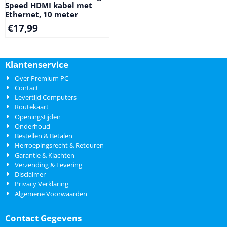
Speed HDMI kabel met
Ethernet, 10 meter
€
17,99
Klantenservice
Over Premium PC
Contact
Levertijd Computers
Routekaart
Openingstijden
Onderhoud
Bestellen & Betalen
Herroepingsrecht & Retouren
Garantie & Klachten
Verzending & Levering
Disclaimer
Privacy Verklaring
Algemene Voorwaarden
Contact Gegevens