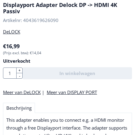
Displayport Adapter Delock DP -> HDMI 4K
Passiv
Artikelnr:
4043619626090
DeLOCK
€
16,99
(Prijs excl. btw):
€
14,04
Uitverkocht
Aantal
+
In winkelwagen
-
Meer van DeLOCK
|
Meer van DISPLAY PORT
Beschrijving
This adapter enables you to connect e.g. a HDMI monitor
through a free Displayport interface. The adapter supports