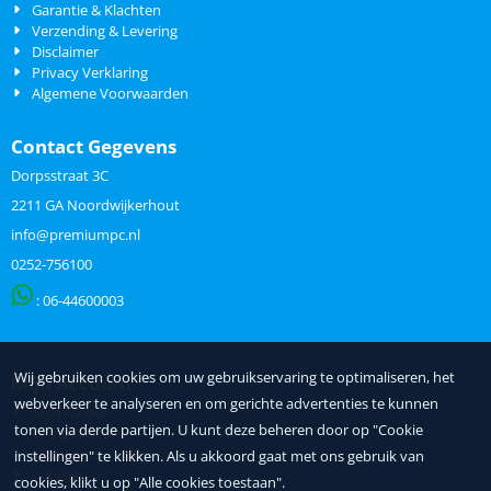
Garantie & Klachten
Verzending & Levering
Disclaimer
Privacy Verklaring
Algemene Voorwaarden
Contact Gegevens
Dorpsstraat 3C
2211 GA Noordwijkerhout
info@premiumpc.nl
0252-756100
: 06-
44600003
Wij gebruiken cookies om uw gebruikservaring te optimaliseren, het
Mijn Account
webverkeer te analyseren en om gerichte advertenties te kunnen
Mijn Account
tonen via derde partijen. U kunt deze beheren door op "Cookie
Wijzig Account
Mijn Accountinformatie
instellingen" te klikken. Als u akkoord gaat met ons gebruik van
Inloggen
cookies, klikt u op "Alle cookies toestaan".