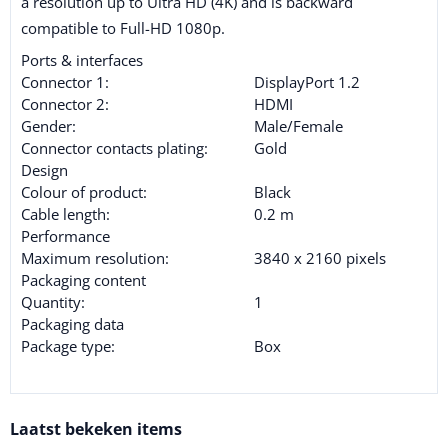
a resolution up to Ultra HD (4K) and is backward
compatible to Full-HD 1080p.
Ports & interfaces
Connector 1:
DisplayPort 1.2
Connector 2:
HDMI
Gender:
Male/Female
Connector contacts plating:
Gold
Design
Colour of product:
Black
Cable length:
0.2 m
Performance
Maximum resolution:
3840 x 2160 pixels
Packaging content
Quantity:
1
Packaging data
Package type:
Box
Laatst bekeken items