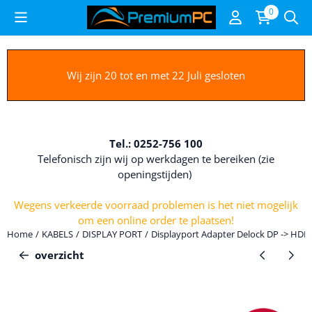
Cookievoorkeuren zijn beschikbaar. Kies instellingen of sta alle c
0
Wij zijn 20 tot en met 22 Juli gesloten
Tel.: 0252-756 100
Telefonisch zijn wij op werkdagen te bereiken (zie
openingstijden)
Wegens verkeerde voorraad problemen is het niet mogelijk
om een online order te plaatsen!
Home
/
KABELS
/
DISPLAY PORT
/
Displayport Adapter Delock DP -> HDMI
overzicht