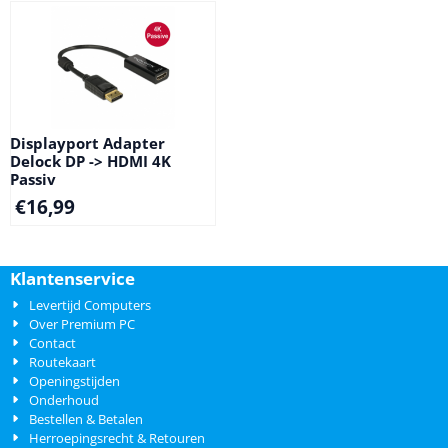
Displayport Adapter
Delock DP -> HDMI 4K
Passiv
€
16,99
Klantenservice
Levertijd Computers
Over Premium PC
Contact
Routekaart
Openingstijden
Onderhoud
Bestellen & Betalen
Herroepingsrecht & Retouren