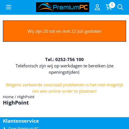
Cookievoorkeuren zijn beschikbaar. Kies instellingen of sta alle c
0
Wij zijn 20 tot en met 22 Juli gesloten
Tel.: 0252-756 100
Telefonisch zijn wij op werkdagen te bereiken (zie
openingstijden)
Wegens verkeerde voorraad problemen is het niet mogelijk
om een online order te plaatsen!
Home
/
HighPoint
HighPoint
Klantenservice
Over Premium PC