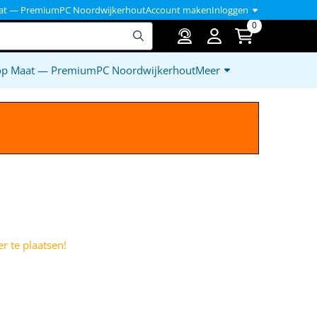
at — PremiumPC Noordwijkerhout
Account maken
Inloggen
0
op Maat — PremiumPC Noordwijkerhout
Meer
)
r te plaatsen!