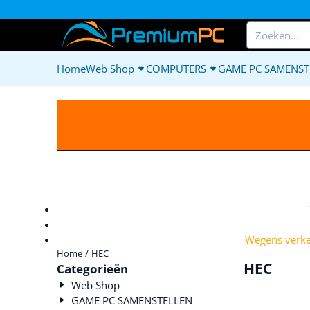
Cookievoorkeuren zijn beschikbaar. Kies instellingen of sta alle c
Zoeken
Home
Web Shop
COMPUTERS
GAME PC SAMENST
Wegens verkee
Home
/
HEC
HEC
Categorieën
Web Shop
GAME PC SAMENSTELLEN