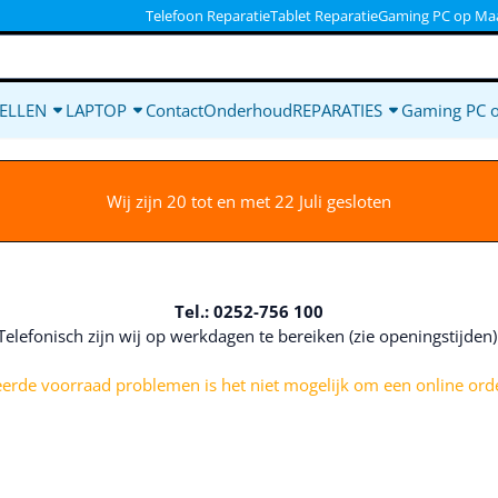
ookies toe.
Telefoon Reparatie
Tablet Reparatie
Gaming PC op Ma
ELLEN
LAPTOP
Contact
Onderhoud
REPARATIES
Gaming PC 
Wij zijn 20 tot en met 22 Juli gesloten
Tel.: 0252-756 100
Telefonisch zijn wij op werkdagen te bereiken (zie openingstijden
rde voorraad problemen is het niet mogelijk om een online orde