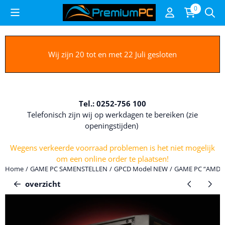
Cookievoorkeuren zijn beschikbaar. Kies instellingen of sta alle c
0
Wij zijn 20 tot en met 22 Juli gesloten
Tel.: 0252-756 100
Telefonisch zijn wij op werkdagen te bereiken (zie
openingstijden)
Wegens verkeerde voorraad problemen is het niet mogelijk
om een online order te plaatsen!
Home
/
GAME PC SAMENSTELLEN
/
GPCD Model NEW
/
GAME PC “AMD RY
overzicht