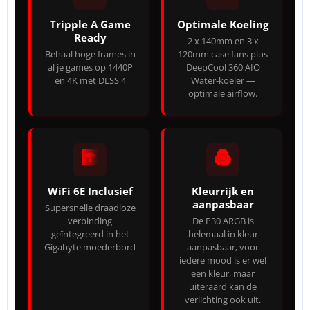
Tripple A Game
Optimale Koeling
Ready
2 x 140mm en 3 x
Behaal hoge frames in
120mm case fans plus
al je games op 1440P
DeepCool 360 AIO
en 4K met DLSS 4
Water-koeler —
optimale airflow.
WiFi 6E Inclusief
Kleurrijk en
aanpasbaar
Supersnelle draadloze
verbinding
De P30 ARGB is
geïntegreerd in het
helemaal in kleur
Gigabyte moederbord
aanpasbaar, voor
iedere mood is er wel
een kleur, maar
uiteraard kan de
verlichting ook uit.