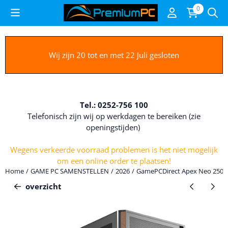
Cookievoorkeuren zijn beschikbaar. Kies instellingen of sta alle c
0
Wij zijn 20 tot en met 22 Juli gesloten
Tel.: 0252-756 100
Telefonisch zijn wij op werkdagen te bereiken (zie
openingstijden)
Wegens verkeerde voorraad problemen is het niet mogelijk
om een online order te plaatsen!
Home
/
GAME PC SAMENSTELLEN
/
2026
/
GamePCDirect Apex Neo 250K |
overzicht