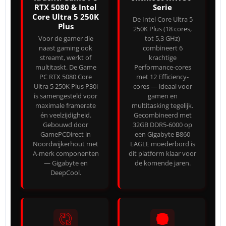
RTX 5080 & Intel
Serie
Core Ultra 5 250K
De Intel Core Ultra 5
Plus
250K Plus (18 cores,
Voor de gamer die
tot 5,3 GHz)
naast gaming ook
combineert 6
streamt, werkt of
krachtige
multitaskt. De Game
Performance-cores
PC RTX 5080 Core
met 12 Efficiency-
Ultra 5 250K Plus P30i
cores — ideaal voor
is samengesteld voor
gamen en
maximale framerate
multitasking tegelijk.
én veelzijdigheid.
Gecombineerd met
Gebouwd door
32GB DDR5-6000 op
GamePCDirect in
een Gigabyte B860
Noordwijkerhout met
EAGLE moederbord is
A-merk componenten
dit platform klaar voor
— Gigabyte en
de komende jaren.
DeepCool.