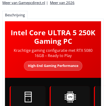
Meer van Gamepcdirect.nl
|
Meer van 2026
Beschrijving
Intel Core ULTRA 5 250K
Gaming PC
Krachtige gaming configuratie met RTX 5080
16GB – Ready to Play
High-End Gaming Performance