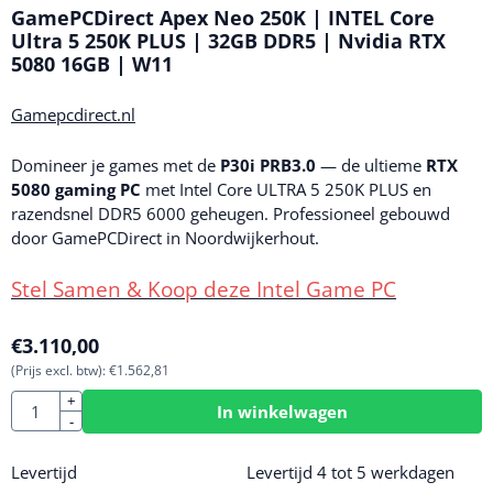
GamePCDirect Apex Neo 250K | INTEL Core
Ultra 5 250K PLUS | 32GB DDR5 | Nvidia RTX
5080 16GB | W11
Gamepcdirect.nl
Domineer je games met de
P30i PRB3.0
— de ultieme
RTX
5080 gaming PC
met Intel Core ULTRA 5 250K PLUS en
razendsnel DDR5 6000 geheugen. Professioneel gebouwd
door GamePCDirect in Noordwijkerhout.
Stel Samen & Koop deze Intel Game PC
€
3.110,00
(Prijs excl. btw):
€
1.562,81
Aantal
+
In winkelwagen
-
Levertijd
Levertijd 4 tot 5 werkdagen