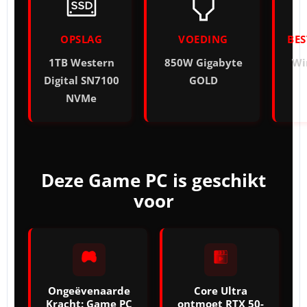
OPSLAG
VOEDING
BE
1TB Western
850W Gigabyte
Wi
Digital SN7100
GOLD
NVMe
Deze Game PC is geschikt
voor
Ongeëvenaarde
Core Ultra
Kracht: Game PC
ontmoet RTX 50-