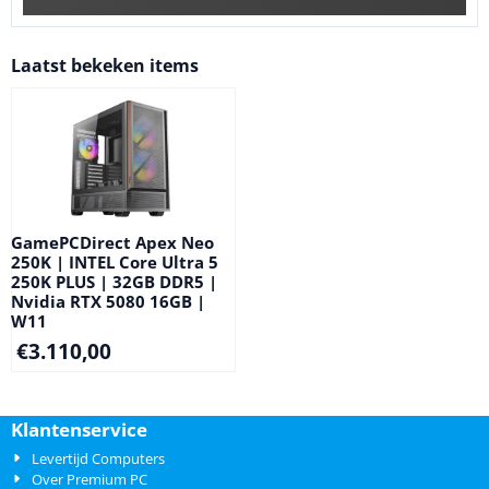
Laatst bekeken items
GamePCDirect Apex Neo
250K | INTEL Core Ultra 5
250K PLUS | 32GB DDR5 |
Nvidia RTX 5080 16GB |
W11
€
3.110,00
Klantenservice
Levertijd Computers
Over Premium PC