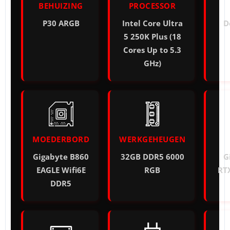
BEHUIZING
PROCESSOR
P30 ARGB
Intel Core Ultra
D
5 250K Plus (18
Cores Up to 5.3
GHz)
MOEDERBORD
WERKGEHEUGEN
Gigabyte B860
32GB DDR5 6000
G
EAGLE Wifi6E
RGB
RT
DDR5