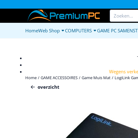
Cookievoorkeuren zijn beschikbaar. Kies instellingen of sta alle c
Zoeken
Home
Web Shop
COMPUTERS
GAME PC SAMENST
Wegens verkee
Home
/
GAME ACCESSOIRES
/
Game Muis Mat
/
LogiLink G
overzicht