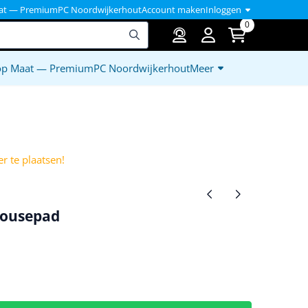
at — PremiumPC Noordwijkerhout
Account maken
Inloggen
0
op Maat — PremiumPC Noordwijkerhout
Meer
)
r te plaatsen!
Mousepad