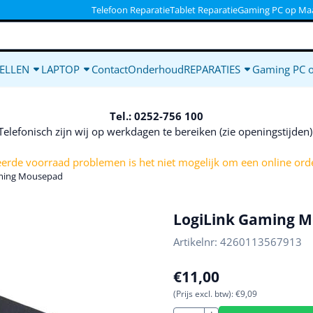
ookies toe.
Telefoon Reparatie
Tablet Reparatie
Gaming PC op Ma
ELLEN
LAPTOP
Contact
Onderhoud
REPARATIES
Gaming PC 
Tel.: 0252-756 100
Telefonisch zijn wij op werkdagen te bereiken (zie openingstijden
rde voorraad problemen is het niet mogelijk om een online orde
aming Mousepad
LogiLink Gaming 
Artikelnr:
4260113567913
€
11,00
(Prijs excl. btw):
€
9,09