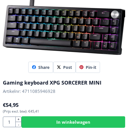
Share
Post
Pin-it
Gaming keyboard XPG SORCERER MINI
Artikelnr:
4711085946928
€
54,95
(Prijs excl. btw):
€
45,41
Aantal
+
In winkelwagen
-