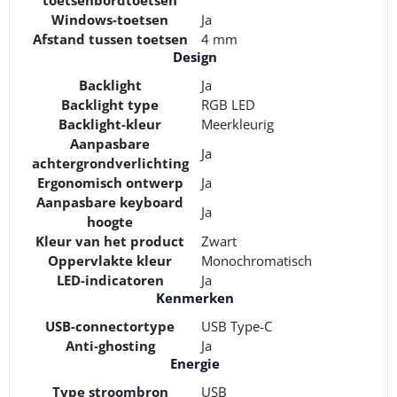
Windows-toetsen
Ja
Afstand tussen toetsen
4 mm
Design
Backlight
Ja
Backlight type
RGB LED
Backlight-kleur
Meerkleurig
Aanpasbare
Ja
achtergrondverlichting
Ergonomisch ontwerp
Ja
Aanpasbare keyboard
Ja
hoogte
Kleur van het product
Zwart
Oppervlakte kleur
Monochromatisch
LED-indicatoren
Ja
Kenmerken
USB-connectortype
USB Type-C
Anti-ghosting
Ja
Energie
Type stroombron
USB