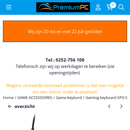
Cookievoorkeuren zijn beschikbaar. Kies instellingen of sta alle c
0
Wij zijn 20 tot en met 22 Juli gesloten
Tel.: 0252-756 100
Telefonisch zijn wij op werkdagen te bereiken (zie
openingstijden)
Wegens verkeerde voorraad problemen is het niet mogelijk
om een online order te plaatsen!
Home
/
GAME ACCESSOIRES
/
Game Keybord
/
Gaming keyboard XPG S
overzicht