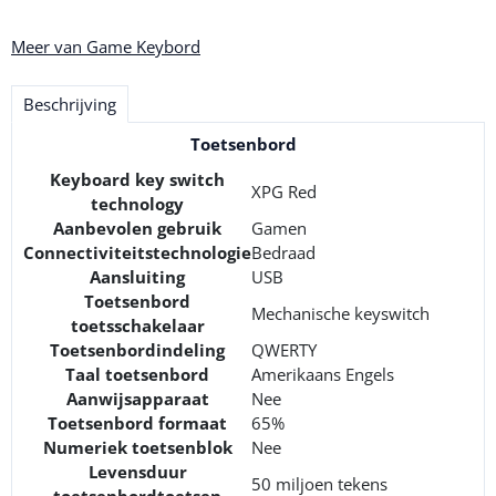
Meer van Game Keybord
Beschrijving
Toetsenbord
Keyboard key switch
XPG Red
technology
Aanbevolen gebruik
Gamen
Connectiviteitstechnologie
Bedraad
Aansluiting
USB
Toetsenbord
Mechanische keyswitch
toetsschakelaar
Toetsenbordindeling
QWERTY
Taal toetsenbord
Amerikaans Engels
Aanwijsapparaat
Nee
Toetsenbord formaat
65%
Numeriek toetsenblok
Nee
Levensduur
50 miljoen tekens
toetsenbordtoetsen