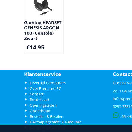
Gaming HEADSET
GENESIS ARGON
100 (Console)
Zwart
€
14,95
Klantenservice
Contac
Levertijd Computers
Dorpsstraa
Over Premium PC
2211 GA N
Contact
info@prem
Routekaart
Openingstijden
0252-7561
Onderhoud
Bestellen & Betalen
: 06-
44
Herroepingsrecht & Retouren
Garantie & Klachten