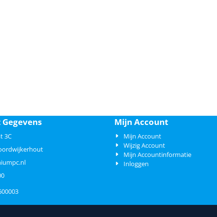
t Gegevens
Mijn Account
t 3C
Mijn Account
Wijzig Account
oordwijkerhout
Mijn Accountinformatie
iumpc.nl
Inloggen
00
600003