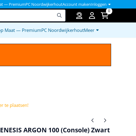
at — PremiumPC Noordwijkerhout
Account maken
Inloggen
0
op Maat — PremiumPC Noordwijkerhout
Meer
)
r te plaatsen!
NESIS ARGON 100 (Console) Zwart