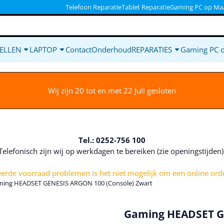
ookies toe.
Telefoon Reparatie
Tablet Reparatie
Gaming PC op Ma
ELLEN
LAPTOP
Contact
Onderhoud
REPARATIES
Gaming PC 
Wij zijn 20 tot en met 22 Juli gesloten
Tel.: 0252-756 100
Telefonisch zijn wij op werkdagen te bereiken (zie openingstijden
rde voorraad problemen is het niet mogelijk om een online orde
ing HEADSET GENESIS ARGON 100 (Console) Zwart
Gaming HEADSET GE