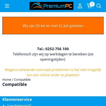
Cookievoorkeuren zijn beschikbaar. Kies instellingen of sta alle c
0
Wij zijn 20 tot en met 22 Juli gesloten
Tel.: 0252-756 100
Telefonisch zijn wij op werkdagen te bereiken (zie
openingstijden)
Wegens verkeerde voorraad problemen is het niet mogelijk
om een online order te plaatsen!
Home
/
Compatible
Compatible
Klantenservice
Over Premium PC