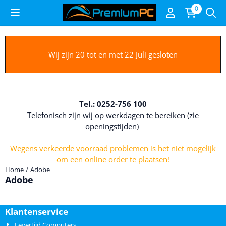
Cookievoorkeuren zijn beschikbaar. Kies instellingen of sta alle c
0
Wij zijn 20 tot en met 22 Juli gesloten
Tel.: 0252-756 100
Telefonisch zijn wij op werkdagen te bereiken (zie
openingstijden)
Wegens verkeerde voorraad problemen is het niet mogelijk
om een online order te plaatsen!
Home
/
Adobe
Adobe
Klantenservice
Levertijd Computers