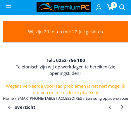
Cookievoorkeuren zijn beschikbaar. Kies instellingen of sta alle c
0
Wij zijn 20 tot en met 22 Juli gesloten
Tel.: 0252-756 100
Telefonisch zijn wij op werkdagen te bereiken (zie
openingstijden)
Wegens verkeerde voorraad problemen is het niet mogelijk
om een online order te plaatsen!
Home
/
SMARTPHONE/TABLET ACCESSOIRES
/
Samsung opladers/access
overzicht