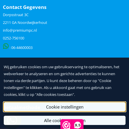
Contact Gegevens
Dorpsstraat 3C
2211 GA Noordwijkerhout
info@premiumpc.nl
0252-756100
: 06-
44600003
Wij gebruiken cookies om uw gebruikservaring te optimaliseren, het
Mijn Account
webverkeer te analyseren en om gerichte advertenties te kunnen
Mijn Account
tonen via derde partijen. U kunt deze beheren door op "Cookie
Wijzig Account
instellingen" te klikken. Als u akkoord gaat met ons gebruik van
Mijn Accountinformatie
Inloggen
cookies, klikt u op "Alle cookies toestaan".
Betaalmethode
Cookie instellingen
Contant
Alle cookies toestaan
Pin
9,5