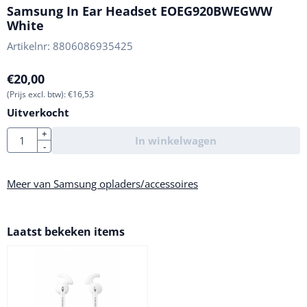
Samsung In Ear Headset EOEG920BWEGWW
White
Artikelnr:
8806086935425
€
20,00
(Prijs excl. btw):
€
16,53
Uitverkocht
Aantal
+
In winkelwagen
-
Meer van Samsung opladers/accessoires
Laatst bekeken items