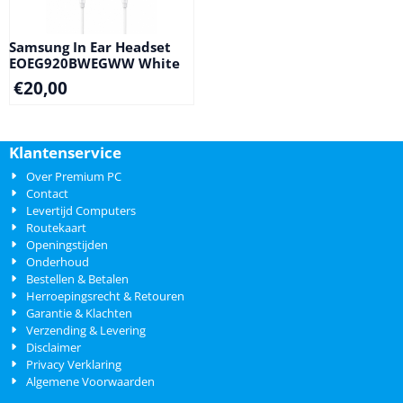
Samsung In Ear Headset
EOEG920BWEGWW White
€
20,00
Klantenservice
Over Premium PC
Contact
Levertijd Computers
Routekaart
Openingstijden
Onderhoud
Bestellen & Betalen
Herroepingsrecht & Retouren
Garantie & Klachten
Verzending & Levering
Disclaimer
Privacy Verklaring
Algemene Voorwaarden