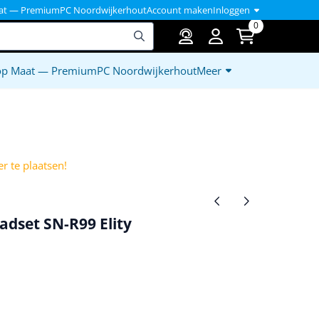
at — PremiumPC Noordwijkerhout
Account maken
Inloggen
0
op Maat — PremiumPC Noordwijkerhout
Meer
)
r te plaatsen!
dset SN-R99 Elity