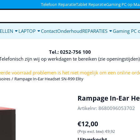
ookies toe.
Telefoon Reparatie
Tablet Reparatie
Gaming PC op Ma
ELLEN
LAPTOP
Contact
Onderhoud
REPARATIES
Gaming PC 
Tel.: 0252-756 100
Telefonisch zijn wij op werkdagen te bereiken (zie openingstijden
rde voorraad problemen is het niet mogelijk om een online orde
soires
/
Rampage In-Ear Headset SN-R99 Elity
Rampage In-Ear Hea
Artikelnr:
8680096053702
€
12,00
(Prijs excl. btw):
€
9,92
Uitverkocht