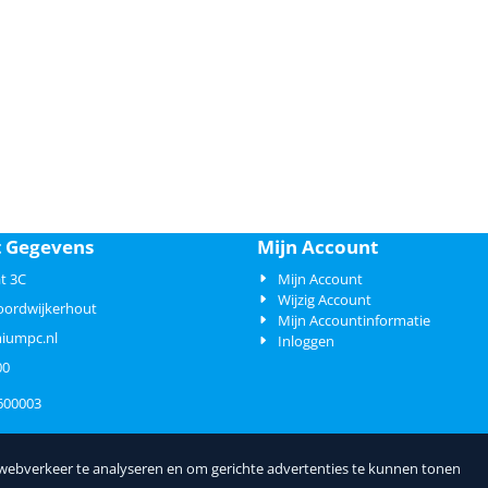
t Gegevens
Mijn Account
t 3C
Mijn Account
Wijzig Account
oordwijkerhout
Mijn Accountinformatie
iumpc.nl
Inloggen
00
600003
 webverkeer te analyseren en om gerichte advertenties te kunnen tonen