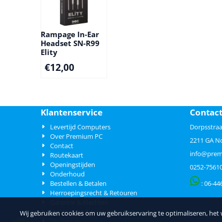
Rampage In-Ear
Headset SN-R99
Elity
€
12,00
Klantenservice
Contac
Levertijd Computers
Dorpsstraa
Over Premium PC
2211 GA N
Contact
info@prem
Routekaart
Openingstijden
0252-7561
Onderhoud
Bestellen & Betalen
: 06-
44
Herroepingsrecht & Retouren
Garantie & Klachten
Verzending & Levering
Wij gebruiken cookies om uw gebruikservaring te optimaliseren, het
Disclaimer