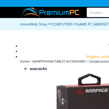
Cookievoorkeuren zijn beschikbaar. Kies instellingen of sta alle c
Zoeken
Home
Web Shop
COMPUTERS
GAME PC SAMENST
Wegens verkee
Home
/
SMARTPHONE/TABLET ACCESSOIRES
/
Oortjes/acces
overzicht